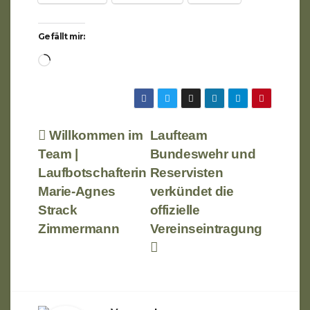
Gefällt mir:
Wird
geladen …
Beitragsnavigation
Willkommen im
Laufteam
Team |
Bundeswehr und
Laufbotschafterin
Reservisten
Marie-Agnes
verkündet die
Strack
offizielle
Zimmermann
Vereinseintragung