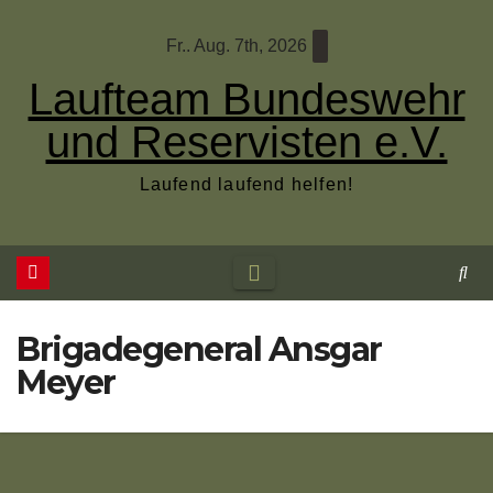
Zum
Fr.. Aug. 7th, 2026
Inhalt
wechseln
Laufteam Bundeswehr
und Reservisten e.V.
Laufend laufend helfen!
Brigadegeneral Ansgar
Meyer