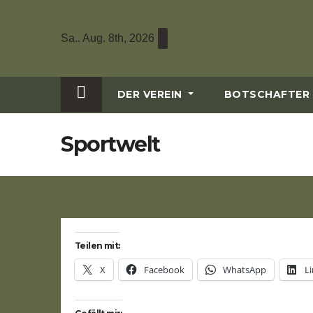
Zum
Inhalt
Sa.. Aug. 8th, 2026
wechseln
DER VEREIN
BOTSCHAFTER
Sportwelt
Teilen mit:
X
Facebook
WhatsApp
L