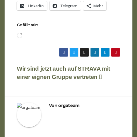
LinkedIn
Telegram
Mehr
Gefällt mir:
Wird
geladen …
Beitragsnavigation
Wir sind jetzt auch auf STRAVA mit
einer eignen Gruppe vertreten
Von
orgateam