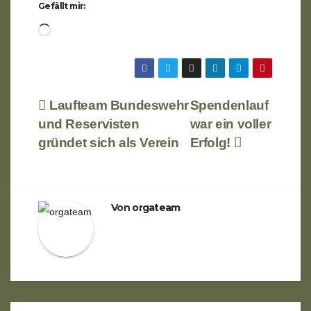
Gefällt mir:
Wird
geladen …
Beitragsnavigation
Laufteam Bundeswehr
Spendenlauf
und Reservisten
war ein voller
gründet sich als Verein
Erfolg!
Von
orgateam