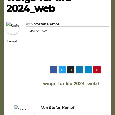
2024_web
Von
Stefan Kempf
MAI 22, 2024
Beitragsnavigation
wings-for-life-2024_web
Von
Stefan Kempf