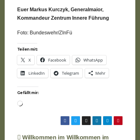
Euer Markus Kurczyk, Generalmaior,
Kommandeur Zentrum Innere Führung
Foto: Bundeswehr/ZInFü
Teilen mit:
X
Facebook
WhatsApp
LinkedIn
Telegram
Mehr
Gefällt mir:
Wird
geladen …
Beitragsnavigation
Willkommen im
Willkommen im