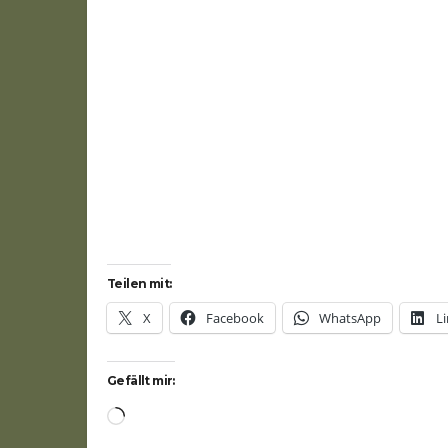
Passwort
*
Angemeldet bleiben
Passwo
Teilen mit:
X
Facebook
WhatsApp
L
Gefällt mir:
Wird
geladen …