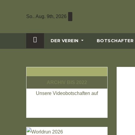
Zum
Inhalt
So.. Aug. 9th, 2026
wechseln
DER VEREIN
BOTSCHAFTER
ARCHIV BIS 2022
Unsere Videobotschaften auf