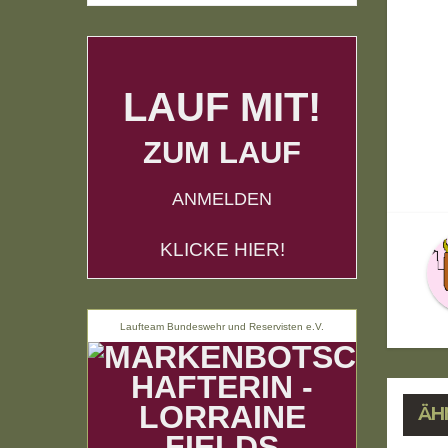
LAUF MIT!
ZUM LAUF
B
ANMELDEN
KLICKE HIER!
Laufteam Bundeswehr und Reservisten e.V.
ÄH