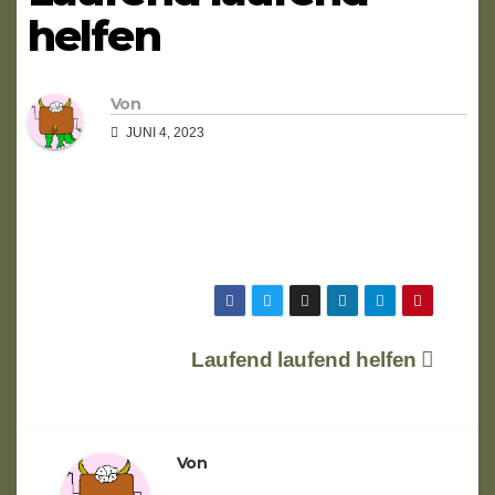
helfen
Von
JUNI 4, 2023
Beitragsnavigation
Laufend laufend helfen
Von