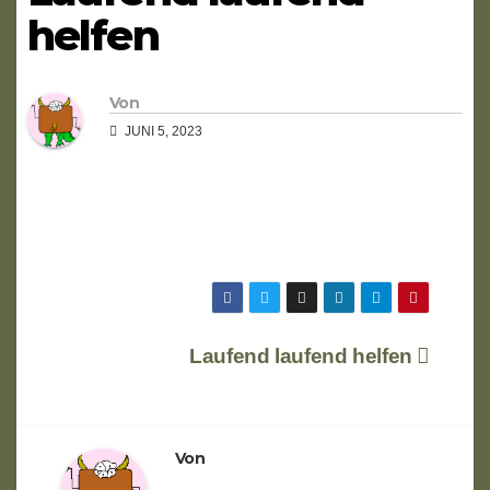
helfen
Von
JUNI 5, 2023
Beitragsnavigation
Laufend laufend helfen
Von