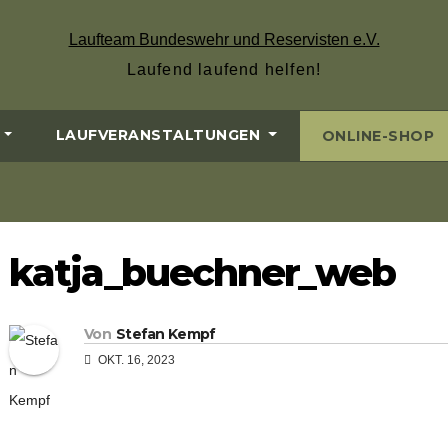
Laufteam Bundeswehr und Reservisten e.V.
Laufend laufend helfen!
LAUFVERANSTALTUNGEN
ONLINE-SHOP
katja_buechner_web
Von
Stefan Kempf
OKT. 16, 2023