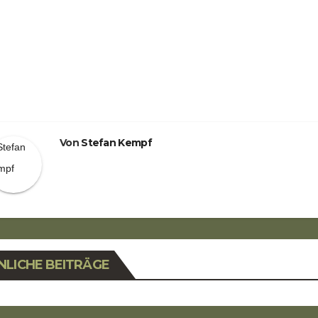
eitragsnavigation
Von
Stefan Kempf
NLICHE BEITRÄGE