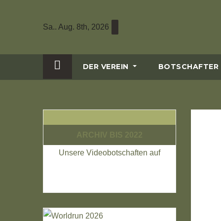
Zum
Inhalt
Sa.. Aug. 8th, 2026
wechseln
DER VEREIN
BOTSCHAFTER
ARCHIV BIS 2022
Unsere Videobotschaften auf