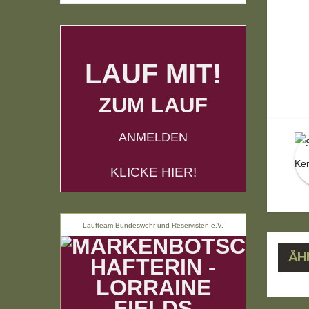
LAUF MIT!
B
ZUM LAUF
ANMELDEN
KLICKE HIER!
Laufteam Bundeswehr und Reservisten e.V.
ÄH