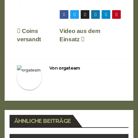
geladen …
Beitragsnavigation
Coins
Video aus dem
versandt
Einsatz
Von
orgateam
ÄHNLICHE BEITRÄGE