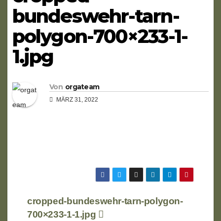
bundeswehr-tarn-
polygon-700×233-1-
1.jpg
Von
orgateam
MÄRZ 31, 2022
Beitragsnavigation
cropped-bundeswehr-tarn-polygon-
700×233-1-1.jpg