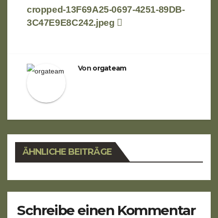
Beitragsnavigation
cropped-13F69A25-0697-4251-89DB-
3C47E9E8C242.jpeg
Von
orgateam
ÄHNLICHE BEITRÄGE
Schreibe einen Kommentar