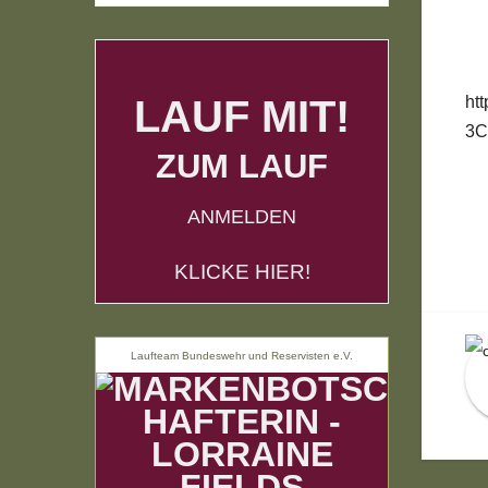
LAUF MIT!
ht
3C
ZUM LAUF
ANMELDEN
B
KLICKE HIER!
Laufteam Bundeswehr und Reservisten e.V.