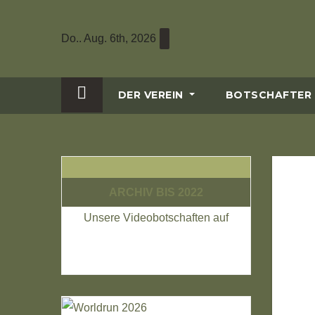
Zum
Inhalt
Do.. Aug. 6th, 2026
wechseln
DER VEREIN
BOTSCHAFTER
ARCHIV BIS 2022
Unsere Videobotschaften auf