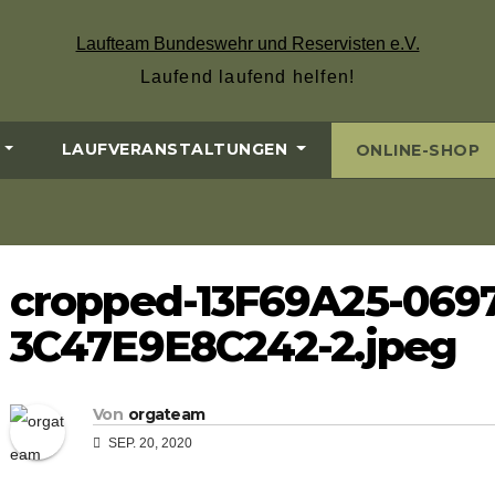
Laufteam Bundeswehr und Reservisten e.V.
Laufend laufend helfen!
LAUFVERANSTALTUNGEN
ONLINE-SHOP
cropped-13F69A25-069
3C47E9E8C242-2.jpeg
Von
orgateam
SEP. 20, 2020