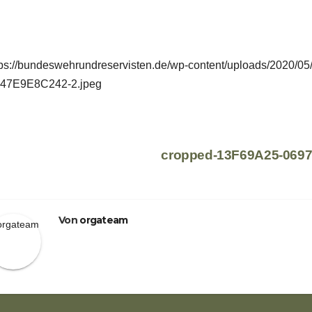
tps://bundeswehrundreservisten.de/wp-content/uploads/2020/
47E9E8C242-2.jpeg
eitragsnavigation
cropped-13F69A25-0697
Von
orgateam