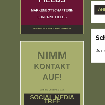
ÄH
MARKENBOTSCHAFTERIN
LORRAINE FIELDS
MARKENBOTSCHAFTERIN@LAUFTEAM-
Sc
BUNDESWEHRUNDRESERVISTEN.DE
Du m
NIMM
KONTAKT
AUF!
SCHREIB UNS EINE E-MAIL
SOCIAL MEDIA
TREE