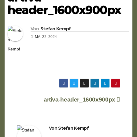
header_1600x900px
Von
Stefan Kempf
MAI 22, 2024
Beitragsnavigation
artiva-header_1600x900px
Von
Stefan Kempf