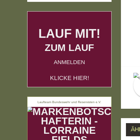
LAUF MIT!
ZUM LAUF
B
ANMELDEN
KLICKE HIER!
Laufteam Bundeswehr und Reservisten e.V.
ÄH