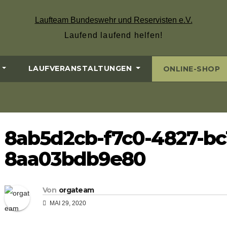
Laufteam Bundeswehr und Reservisten e.V.
Laufend laufend helfen!
LAUFVERANSTALTUNGEN
ONLINE-SHOP
8ab5d2cb-f7c0-4827-bc
8aa03bdb9e80
Von
orgateam
MAI 29, 2020