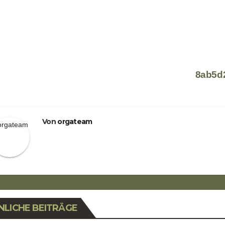
eitragsnavigation
8ab5d
Von
orgateam
NLICHE BEITRÄGE