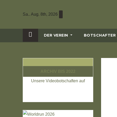
Zum
Inhalt
Sa.. Aug. 8th, 2026
wechseln
DER VEREIN
BOTSCHAFTER
ARCHIV BIS 2022
Unsere Videobotschaften auf