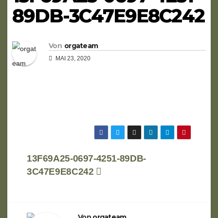
89DB-3C47E9E8C242
Von
orgateam
MAI 23, 2020
Beitragsnavigation
13F69A25-0697-4251-89DB-
3C47E9E8C242
Von
orgateam