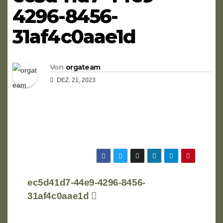
4296-8456-
31af4c0aae1d
Von
orgateam
DEZ. 21, 2023
Beitragsnavigation
ec5d41d7-44e9-4296-8456-
31af4c0aae1d