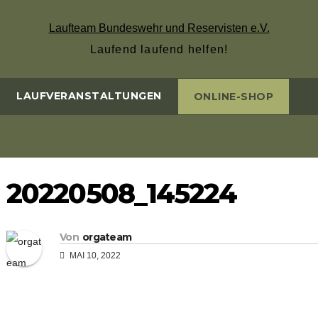
Laufteam Bundeswehr und Reservisten e.V.
Laufend laufend helfen!
LAUFVERANSTALTUNGEN
ONLINE-SHOP
20220508_145224
Von
orgateam
MAI 10, 2022