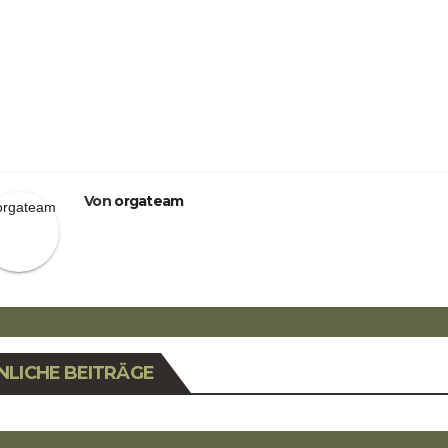
eitragsnavigation
Von
orgateam
NLICHE BEITRÄGE