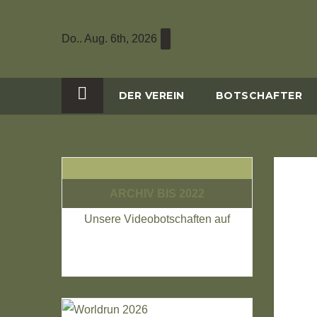
Zum
Inhalt
Do.. Aug. 6th, 2026
wechseln
DER VEREIN
BOTSCHAFTER
ARCHIV BIS 2022
Unsere Videobotschaften auf