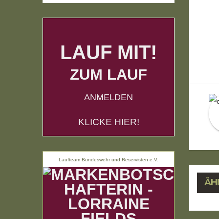
LAUF MIT!
B
ZUM LAUF
ANMELDEN
KLICKE HIER!
Laufteam Bundeswehr und Reservisten e.V.
ÄH